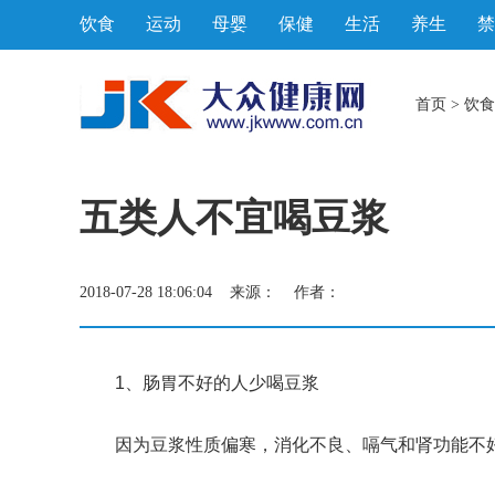
饮食
运动
母婴
保健
生活
养生
禁
首页
>
饮食
五类人不宜喝豆浆
2018-07-28 18:06:04 来源： 作者：
1、肠胃不好的人少喝豆浆
因为豆浆性质偏寒，消化不良、嗝气和肾功能不好