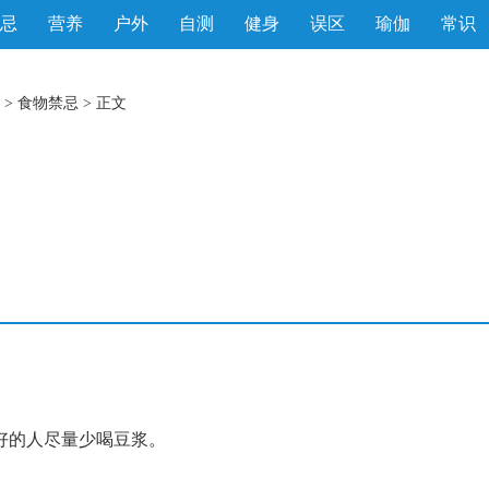
忌
营养
户外
自测
健身
误区
瑜伽
常识
>
食物禁忌
> 正文
的人尽量少喝豆浆。