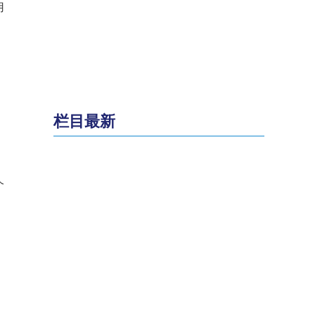
用
栏目最新
个
，