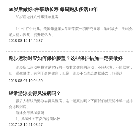
60岁后做好8件事助长寿 每周跑步多活10年
60岁后做好八件事延年益寿
1.中午打个盹儿。美国华盛顿大学医学院一项研究显示，睡眠减少、失眠会
老人精力恢复、提升记忆力、
2018-08-15 14:45:37
跑步运动时应如何保护膝盖？这些保护措施一定要做好
跑步所以运动中最容易实行的一项非常健康的运动，不限场地，不限器材，
形，强生健体，有利于身体健康，但是，跑步不当也会磨损膝盖，想要趋
2018-08-07 10:04:59
经常游泳会得风湿病吗？
很多人都认为游泳会得风湿病，这个是真的吗？下面我们就跟随小编一起来
会得风湿病。
游泳会得风湿病吗
1、风湿性关节炎的起病比较
2017-12-19 21:03:27