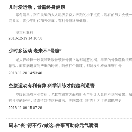
儿时爱运动，骨骼终身健康
寒冬清早，跟在晨练的大人屁股后奋力奔跑的小不点们，现在的努力会使一
究显示，青少年时代加强锻炼，有利骨骼终身健康。
澳大利亚科
2018-12-19 14:10:58
少时多运动 老来不“骨脆”
老人轻轻摔一跤就导致股骨颈骨骨折？这都是惹的祸。早期的骨质疏松很可
忽视，而疾病进展到严重的时候，随便打个喷嚏，都能发生椎体压缩性骨
2018-11-20 14:53:46
空腹运动有利有弊 科学训练才能趋利避害
空腹运动有不少益处，尤其在减重方面有时会产生让人意想不到的效果。虽
有可能的危害，请谨慎对待这种做法。美国媒体《时尚》为了使您能够更
2018-11-09 15:07:28
周末“丧”得不行?做这5件事可助你元气满满