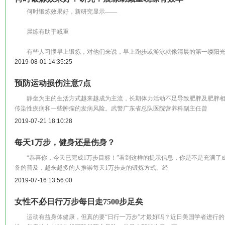
何时锻炼效果好，新研究显示——
晨练有助于减重
有些人习惯早上锻炼，对他们来说，早上跑步或游泳就像清晨的第一缕阳光
2019-08-01 14:35:25
预防运动损伤注意7点
静坐为主的生活方式越来越成为主流，长期体力活动不足导致肥胖及肥胖相
传染性疾病和一些肿瘤的发病风险。武警广东省总队医院营养科副主任曾
2019-07-21 18:10:28
每天1万步，健身还是伤身？
“恭喜你，今天已完成1万步目标！”看到这样的提示信息，你是不是充满了
备的普及，越来越多的人推崇每天1万步走的锻炼方式。经
2019-07-16 13:56:00
女性不必日行万步每日走7500步足矣
运动有益身体健康，但真的要“日行一万步”才最好吗？近日美国学者进行的