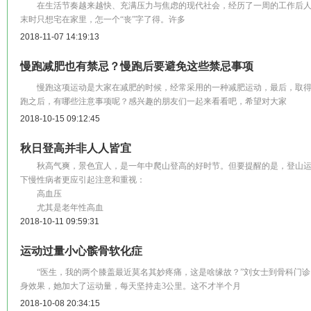
在生活节奏越来越快、充满压力与焦虑的现代社会，经历了一周的工作后人们
末时只想宅在家里，怎一个“丧”字了得。许多
2018-11-07 14:19:13
慢跑减肥也有禁忌？慢跑后要避免这些禁忌事项
慢跑这项运动是大家在减肥的时候，经常采用的一种减肥运动，最后，取得
跑之后，有哪些注意事项呢？感兴趣的朋友们一起来看看吧，希望对大家
2018-10-15 09:12:45
秋日登高并非人人皆宜
秋高气爽，景色宜人，是一年中爬山登高的好时节。但要提醒的是，登山运
下慢性病者更应引起注意和重视：
高血压
尤其是老年性高血
2018-10-11 09:59:31
运动过量小心髌骨软化症
“医生，我的两个膝盖最近莫名其妙疼痛，这是啥缘故？”刘女士到骨科门诊
身效果，她加大了运动量，每天坚持走3公里。这不才半个月
2018-10-08 20:34:15