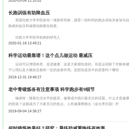
2020-03-04 12:10:02
长跑训练有助降血压
英国伦敦大学学院发布一项新研究称，接受一段时间的跑步训练并参加马拉
跑者的血压和减缓动脉硬化程度。
伦敦大学学院等机构的研究人
2020-01-16 13:49:21
科学运动最靠谱！这个点儿做运动 最减压
运动可以增强体质，促进健康，这是大家都知道的。但是运动除了对躯体健
于心理以及大脑状态都有一定的改善作用。您想知道其中的原委吗？哪些
2019-12-31 19:48:27
老中青锻炼各有注意事项 科学跑步有9细节
编者按：随着生活水平的提高，健康成为我们最关注的话题。什么才是健康
的疾病？这都成为了大家关注的焦点。人民健康网推出《金台养生园》栏
2019-09-04 14:38:27
何时锻炼效果好？研究：晨练助减重晚练有效率