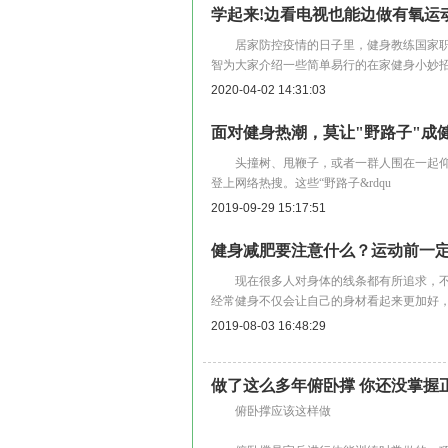
学起来!边看电视也能边做有氧运
居家防控疫情的日子里，健身教练国家职
智为大家介绍一些简单易行的在家健身小妙
2020-04-02 14:31:03
面对健身热潮，莫让"野路子"成
头撞树、甩鞭子，或者一群人围在一起仰天长“笑”
登上网络热搜。这些“野路子&rdqu
2019-09-29 15:17:51
健身减肥要注意什么？运动前一定
现在很多人对身体的线条都有所追求，不
经常健身不仅会让自己的身材看起来更加好
2019-08-03 16:48:29
做了这么多年俯卧撑 你还没掌握
俯卧撑应该这样做