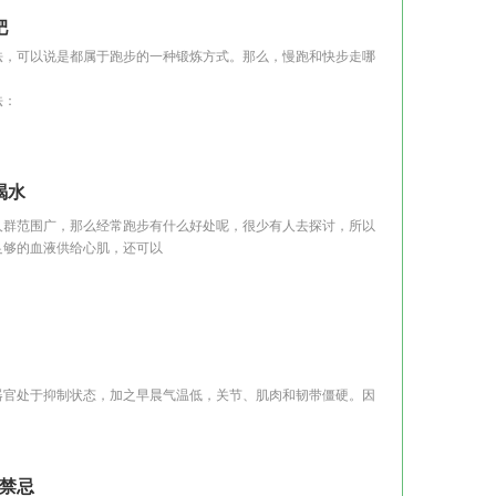
肥
，可以说是都属于跑步的一种锻炼方式。那么，慢跑和快步走哪
法：
喝水
群范围广，那么经常跑步有什么好处呢，很少有人去探讨，所以
足够的血液供给心肌，还可以
官处于抑制状态，加之早晨气温低，关节、肌肉和韧带僵硬。因
个禁忌