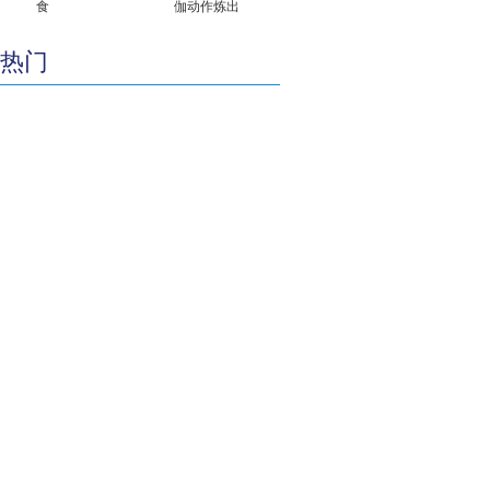
食
伽动作炼出
热门