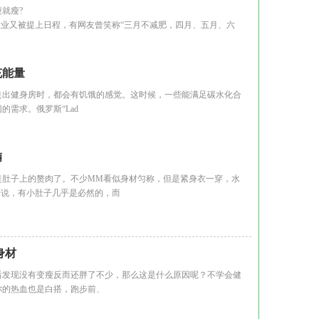
就瘦?
业又被提上日程，有网友曾笑称“三月不减肥，四月、五月、六
充能量
出健身房时，都会有饥饿的感觉。这时候，一些能满足碳水化合
需求。俄罗斯“Lad
腩
肚子上的赘肉了。不少MM看似身材匀称，但是紧身衣一穿，水
来说，有小肚子几乎是必然的，而
身材
发现没有变瘦反而还胖了不少，那么这是什么原因呢？不学会健
你的热血也是白搭，跑步前、