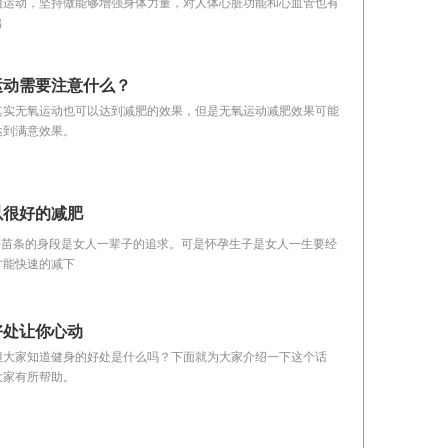
运动，坚持做能够增强身体力量，对人体心脏功能和心血管也有
出
运动需要注意什么？
实无氧运动也可以达到减肥的效果，但是无氧运动减肥效果可能
达到满意效果。
以很好的减肥
苗条的身段是女人一辈子的追求。可是怀孕生子是女人一生要经
才能快速的减下
好处让你心动
大家知道健身的好处是什么吗？下面就为大家介绍一下这个话
大家有所帮助。