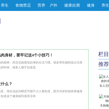
养生
食物禁忌
营养
户外
健康自测
健身
养
栏目
肉身材，要牢记这4个小技巧！
的精神，而且也能展现自律的生活习惯。很多男性都想练出完美
推荐
练的时候，很多人都不知道是
意什么？
女人怎
，现在说起刘畊宏可能不少人都知道，因为50岁的他依靠健身
不知道这个健身操到底有没有
天热喝