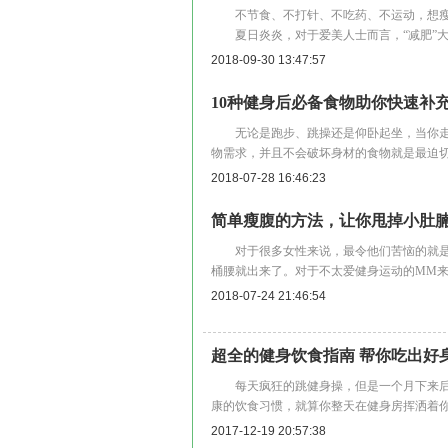
不节食、不打针、不吃药、不运动，想瘦
夏日炎炎，对于爱美人士而言，“减肥”大
2018-09-30 13:47:57
10种健身后必备食物助你快速补
无论是跑步、跳操还是仰卧起坐，当你走
物需求，并且不会破坏身材的食物就是最迫切的
2018-07-28 16:46:23
简单瘦腹的方法，让你甩掉小肚
对于很多女性来说，最令他们苦恼的就是
桶腰就出来了。对于不太爱健身运动的MM
2018-07-24 21:46:54
超全的健身饮食指南 帮你吃出好
每天疯狂的跳健身操，但是一个月下来后
康的饮食习惯，就算你整天在健身房挥洒着
2017-12-19 20:57:38