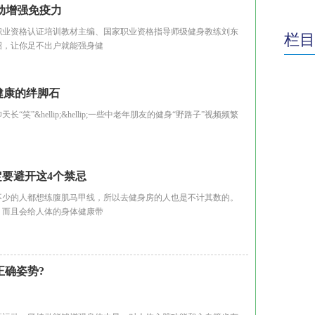
动增强免疫力
业资格认证培训教材主编、国家职业资格指导师级健身教练刘东
栏目
招，让你足不出户就能强身健
健康的绊脚石
&hellip;&hellip;一些中老年朋友的健身“野路子”视频频繁
要避开这4个禁忌
少的人都想练腹肌马甲线，所以去健身房的人也是不计其数的。
，而且会给人体的身体健康带
正确姿势?