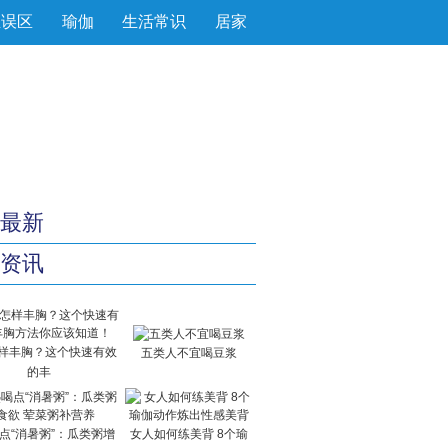
生误区
瑜伽
生活常识
居家
最新
资讯
样丰胸？这个快速有效
五类人不宜喝豆浆
的丰
点“消暑粥”：瓜类粥增
女人如何练美背 8个瑜